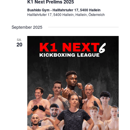
n
t
K1 Next Prelims 2025
e
Bushido Gym - Hallfahrtufer 17, 5400 Hallein
Hallfahrtufer 17, 5400 Hallein, Hallein, Österreich
n
-
September 2025
N
SA.
20
a
v
i
g
a
t
i
o
n