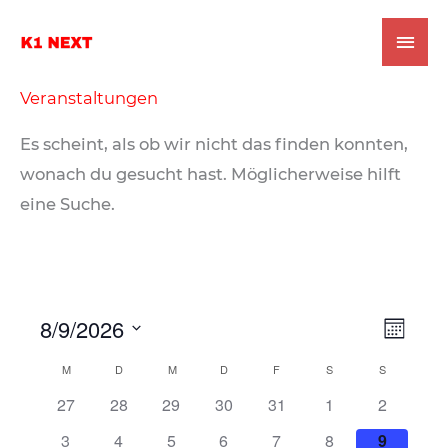
Zum
Hau
Inhalt
springen
Veranstaltungen
Es scheint, als ob wir nicht das finden konnten,
wonach du gesucht hast. Möglicherweise hilft
eine Suche.
8/9/2026
A
V
M
o
n
e
D
M
D
M
D
F
S
S
K
n
s
r
a
a
h
h
h
h
h
h
h
27
28
29
30
31
1
2
a
t
i
a
t
a
a
a
a
a
a
a
l
h
h
h
h
h
h
h
3
4
5
6
7
8
9
c
n